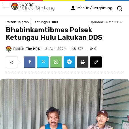
Humas
Polres Sintang
Masuk / Bergabung
Updated:
15 Mei 2025
Polsek Jajaran
Ketungau Hulu
Bhabinkamtibmas Polsek
Ketungau Hulu Lakukan DDS
Publish
Tim HPS
327
21 April 2024
0