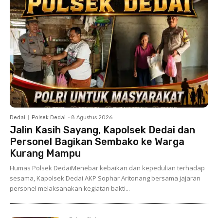
Dedai
Polsek Dedai
-
8 Agustus 2026
Jalin Kasih Sayang, Kapolsek Dedai dan
Personel Bagikan Sembako ke Warga
Kurang Mampu
Humas Polsek DedaiMenebar kebaikan dan kepedulian terhadap
sesama, Kapolsek Dedai AKP Sophar Aritonang bersama jajaran
personel melaksanakan kegiatan bakti...