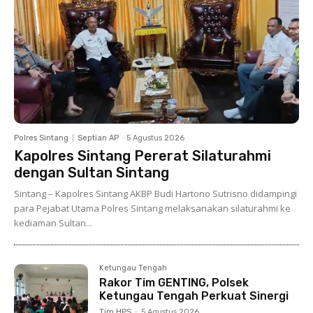
Polres Sintang
Septian AP
-
5 Agustus 2026
Kapolres Sintang Pererat Silaturahmi
dengan Sultan Sintang
Sintang – Kapolres Sintang AKBP Budi Hartono Sutrisno didampingi
para Pejabat Utama Polres Sintang melaksanakan silaturahmi ke
kediaman Sultan...
Ketungau Tengah
Rakor Tim GENTING, Polsek
Ketungau Tengah Perkuat Sinergi
Tim HPS
-
5 Agustus 2026