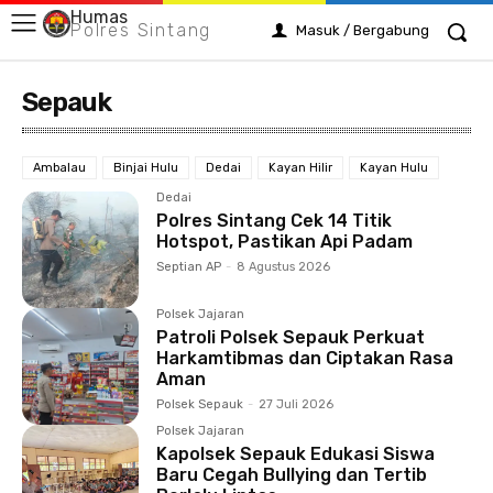
Humas
Polres Sintang
Masuk / Bergabung
Sepauk
Ambalau
Binjai Hulu
Dedai
Kayan Hilir
Kayan Hulu
Dedai
Polres Sintang Cek 14 Titik
Hotspot, Pastikan Api Padam
Septian AP
-
8 Agustus 2026
Polsek Jajaran
Patroli Polsek Sepauk Perkuat
Harkamtibmas dan Ciptakan Rasa
Aman
Polsek Sepauk
-
27 Juli 2026
Polsek Jajaran
Kapolsek Sepauk Edukasi Siswa
Baru Cegah Bullying dan Tertib