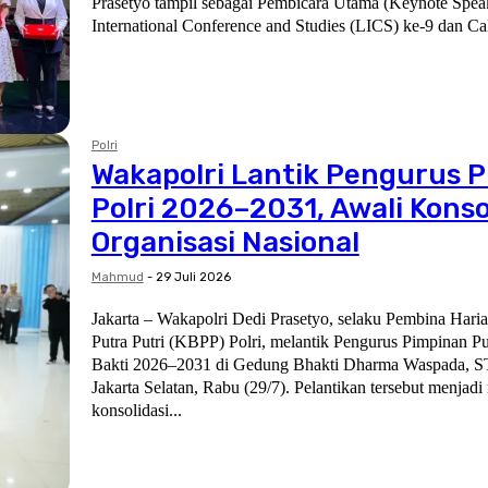
Prasetyo tampil sebagai Pembicara Utama (Keynote Spea
International Conference and Studies (LICS) ke-9 dan Cal
Polri
Wakapolri Lantik Pengurus 
Polri 2026–2031, Awali Konso
Organisasi Nasional
Mahmud
-
29 Juli 2026
Jakarta – Wakapolri Dedi Prasetyo, selaku Pembina Hari
Putra Putri (KBPP) Polri, melantik Pengurus Pimpinan 
Bakti 2026–2031 di Gedung Bhakti Dharma Waspada, ST
Jakarta Selatan, Rabu (29/7). Pelantikan tersebut menjadi momentum
konsolidasi...