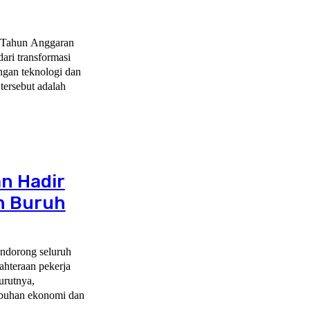
) Tahun Anggaran
ari transformasi
ngan teknologi dan
tersebut adalah
an Hadir
an Buruh
endorong seluruh
ahteraan pekerja
urutnya,
mbuhan ekonomi dan