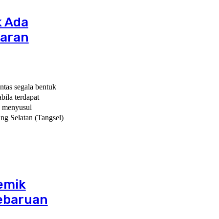
k Ada
garan
tas segala bentuk
bila terdapat
n menyusul
ng Selatan (Tangsel)
emik
Kebaruan