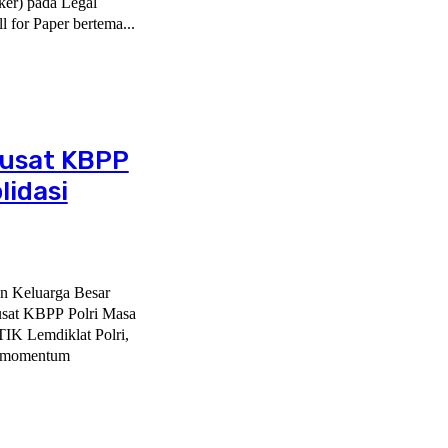
ker) pada Legal
l for Paper bertema...
Pusat KBPP
lidasi
an Keluarga Besar
Pusat KBPP Polri Masa
IK Lemdiklat Polri,