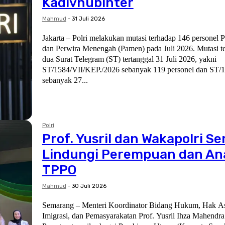
Kadivhubinter
Mahmud
-
31 Juli 2026
Jakarta – Polri melakukan mutasi terhadap 146 personel P
dan Perwira Menengah (Pamen) pada Juli 2026. Mutasi te
dua Surat Telegram (ST) tertanggal 31 Juli 2026, yakni
ST/1584/VII/KEP./2026 sebanyak 119 personel dan ST/
sebanyak 27...
Polri
Prof. Yusril dan Wakapolri S
Lindungi Perempuan dan Ana
TPPO
Mahmud
-
30 Juli 2026
Semarang – Menteri Koordinator Bidang Hukum, Hak As
Imigrasi, dan Pemasyarakatan Prof. Yusril Ihza Mahendr