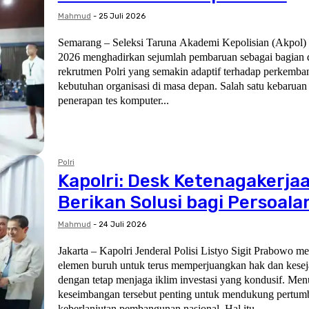
Mahmud
-
25 Juli 2026
Semarang – Seleksi Taruna Akademi Kepolisian (Akpol
2026 menghadirkan sejumlah pembaruan sebagai bagian d
rekrutmen Polri yang semakin adaptif terhadap perkemba
kebutuhan organisasi di masa depan. Salah satu kebaruan 
penerapan tes komputer...
Polri
Kapolri: Desk Ketenagakerja
Berikan Solusi bagi Persoal
Mahmud
-
24 Juli 2026
Jakarta – Kapolri Jenderal Polisi Listyo Sigit Prabowo m
elemen buruh untuk terus memperjuangkan hak dan kesej
dengan tetap menjaga iklim investasi yang kondusif. Men
keseimbangan tersebut penting untuk mendukung pertu
keberlanjutan pembangunan nasional. Hal itu...