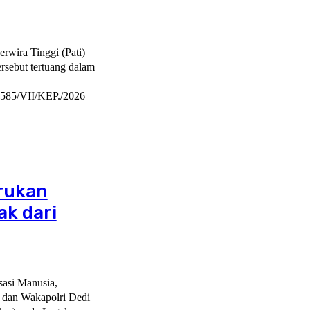
erwira Tinggi (Pati)
rsebut tertuang dalam
1585/VII/KEP./2026
erukan
k dari
asi Manusia,
a dan Wakapolri Dedi