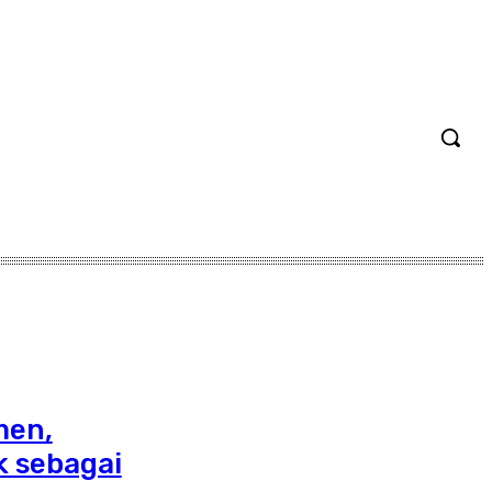
men,
 sebagai