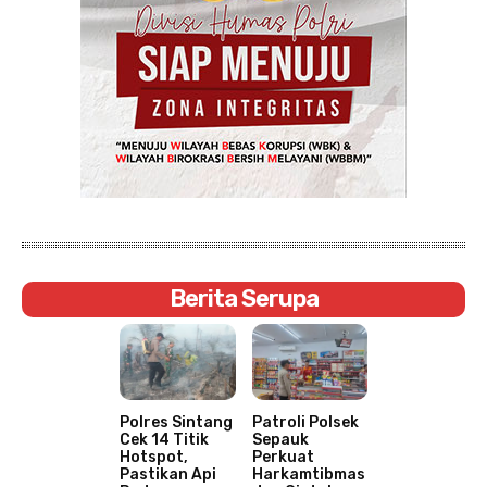
Berita Serupa
Polres Sintang
Patroli Polsek
Cek 14 Titik
Sepauk
Hotspot,
Perkuat
Pastikan Api
Harkamtibmas