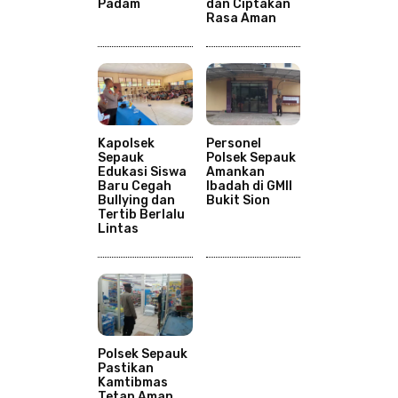
Padam
dan Ciptakan
Rasa Aman
Kapolsek
Personel
Sepauk
Polsek Sepauk
Edukasi Siswa
Amankan
Baru Cegah
Ibadah di GMII
Bullying dan
Bukit Sion
Tertib Berlalu
Lintas
Polsek Sepauk
Pastikan
Kamtibmas
Tetap Aman