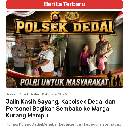
Berita Terbaru
Dedai
Polsek Dedai
-
8 Agustus 2026
Jalin Kasih Sayang, Kapolsek Dedai dan
Personel Bagikan Sembako ke Warga
Kurang Mampu
Humas Polsek DedaiMenebar kebaikan dan kepedulian terhadap