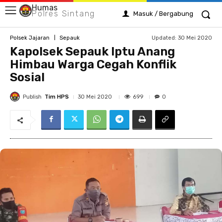
Humas
Polres Sintang
Masuk / Bergabung
Updated:
30 Mei 2020
Polsek Jajaran
Sepauk
Kapolsek Sepauk Iptu Anang
Himbau Warga Cegah Konflik
Sosial
Publish
Tim HPS
699
30 Mei 2020
0