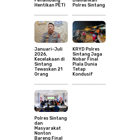
Penambang
Diamankan
Hentikan PETI
Polres Sintang
Januari–Juli
KRYD Polres
2026,
Sintang Jaga
Kecelakaan di
Nobar Final
Sintang
Piala Dunia
Tewaskan 21
Tetap
Orang
Kondusif
Polres Sintang
dan
Masyarakat
Nonton
Bareng Final