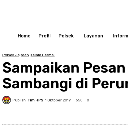
Home
Profil
Polsek
Layanan
Inform
Polsek Jajaran
Kelam Permai
Sampaikan Pesan
Sambangi di Per
Publish
Tim HPS
650
1 Oktober 2019
0