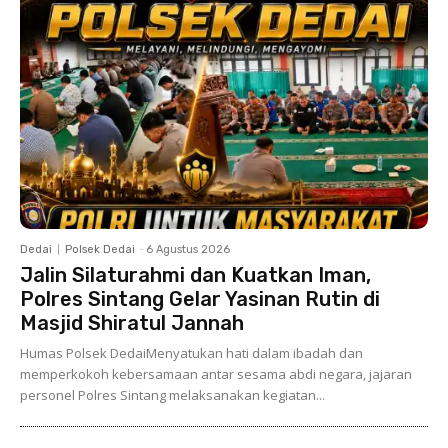
Dedai
Polsek Dedai
-
6 Agustus 2026
Jalin Silaturahmi dan Kuatkan Iman,
Polres Sintang Gelar Yasinan Rutin di
Masjid Shiratul Jannah
Humas Polsek DedaiMenyatukan hati dalam ibadah dan
memperkokoh kebersamaan antar sesama abdi negara, jajaran
personel Polres Sintang melaksanakan kegiatan...