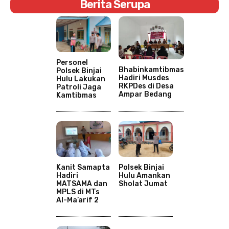
Berita Serupa
Personel
Bhabinkamtibmas
Polsek Binjai
Hadiri Musdes
Hulu Lakukan
RKPDes di Desa
Patroli Jaga
Ampar Bedang
Kamtibmas
Kanit Samapta
Polsek Binjai
Hadiri
Hulu Amankan
MATSAMA dan
Sholat Jumat
MPLS di MTs
Al-Ma’arif 2