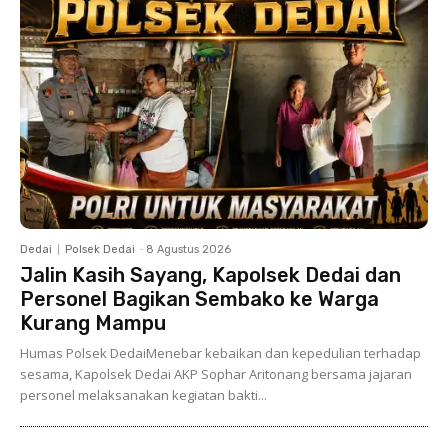
Dedai
Polsek Dedai
-
8 Agustus 2026
Jalin Kasih Sayang, Kapolsek Dedai dan
Personel Bagikan Sembako ke Warga
Kurang Mampu
Humas Polsek DedaiMenebar kebaikan dan kepedulian terhadap
sesama, Kapolsek Dedai AKP Sophar Aritonang bersama jajaran
personel melaksanakan kegiatan bakti...