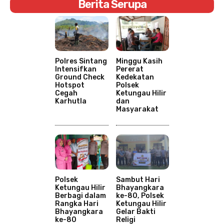
Berita Serupa
Polres Sintang
Minggu Kasih
Intensifkan
Pererat
Ground Check
Kedekatan
Hotspot
Polsek
Cegah
Ketungau Hilir
Karhutla
dan
Masyarakat
Polsek
Sambut Hari
Ketungau Hilir
Bhayangkara
Berbagi dalam
ke-80, Polsek
Rangka Hari
Ketungau Hilir
Bhayangkara
Gelar Bakti
ke-80
Religi