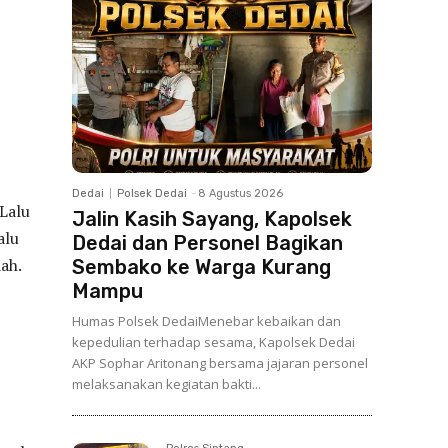
Dedai
Polsek Dedai
-
8 Agustus 2026
 Lalu
Jalin Kasih Sayang, Kapolsek
alu
Dedai dan Personel Bagikan
ah.
Sembako ke Warga Kurang
Mampu
Humas Polsek DedaiMenebar kebaikan dan
kepedulian terhadap sesama, Kapolsek Dedai
AKP Sophar Aritonang bersama jajaran personel
melaksanakan kegiatan bakti...