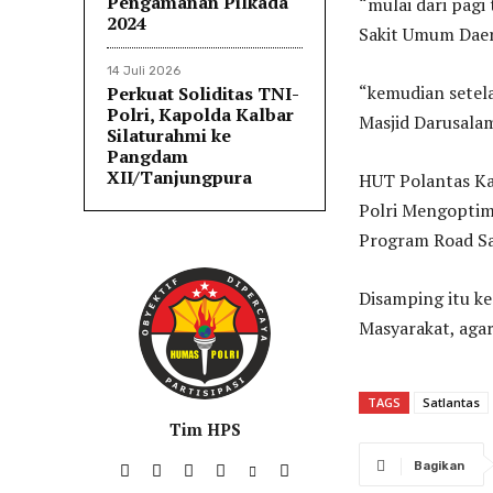
Pengamanan Pilkada
“mulai dari pagi
2024
Sakit Umum Daer
14 Juli 2026
“kemudian setela
Perkuat Soliditas TNI-
Polri, Kapolda Kalbar
Masjid Darusalam
Silaturahmi ke
Pangdam
XII/Tanjungpura
HUT Polantas Ka
Polri Mengoptim
Program Road Sa
Disamping itu ke
Masyarakat, agar
TAGS
Satlantas
Tim HPS
Bagikan