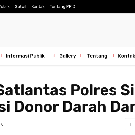
Publik
Satwil
Kontak
Tentang PPID
Informasi Publik
Gallery
Tentang
Konta
Satlantas Polres S
i Donor Darah Dan
0