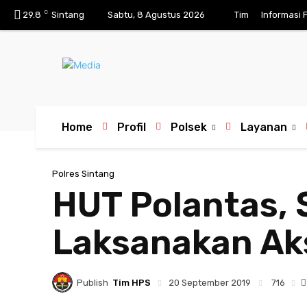
C
29.8
Sintang
Sabtu, 8 Agustus 2026
Tim
Informasi 
Home
Profil
Polsek
Layanan
Polres Sintang
HUT Polantas, 
Laksanakan Aks
Publish
Tim HPS
716
20 September 2019