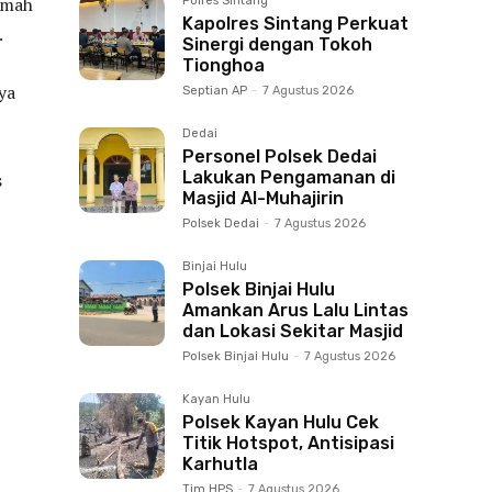
Rumah
Polres Sintang
Kapolres Sintang Perkuat
.
Sinergi dengan Tokoh
Tionghoa
ya
Septian AP
-
7 Agustus 2026
Dedai
Personel Polsek Dedai
Lakukan Pengamanan di
s
Masjid Al-Muhajirin
Polsek Dedai
-
7 Agustus 2026
Binjai Hulu
Polsek Binjai Hulu
Amankan Arus Lalu Lintas
dan Lokasi Sekitar Masjid
Polsek Binjai Hulu
-
7 Agustus 2026
Kayan Hulu
Polsek Kayan Hulu Cek
Titik Hotspot, Antisipasi
Karhutla
Tim HPS
-
7 Agustus 2026