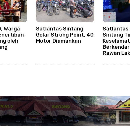
0, Warga
Satlantas Sintang
Satlantas 
enertiban
Gelar Strong Point, 40
Sintang T
ng oleh
Motor Diamankan
Keselama
ang
Berkendar
Rawan La