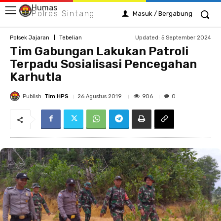
Humas
Polres Sintang
Masuk / Bergabung
Updated:
5 September 2024
Polsek Jajaran
Tebelian
Tim Gabungan Lakukan Patroli
Terpadu Sosialisasi Pencegahan
Karhutla
Publish
Tim HPS
906
26 Agustus 2019
0