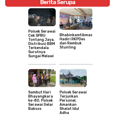
Berita Serupa
Polsek Serawai
Bhabinkamtibmas
Cek SPBU
Hadiri RKPDes
Tontang Jaya,
dan Rembuk
Distribusi BBM
Stunting
Terkendala
Surutnya
Sungai Melawi
Sambut Hari
Polsek Serawai
Bhayangkara
Terjunkan
ke-80, Polsek
Personel,
Serawai Gelar
Amankan
Baksos
Shalat Idul
Adha