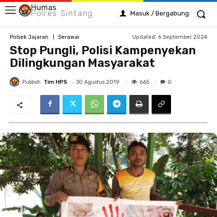
Humas
Polres Sintang
Masuk / Bergabung
Updated:
6 September 2024
Polsek Jajaran
Serawai
Stop Pungli, Polisi Kampenyekan
Dilingkungan Masyarakat
Publish
Tim HPS
665
30 Agustus 2019
0