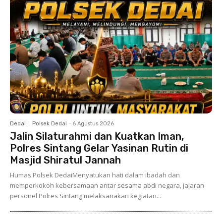
Dedai
Polsek Dedai
-
6 Agustus 2026
Jalin Silaturahmi dan Kuatkan Iman,
Polres Sintang Gelar Yasinan Rutin di
Masjid Shiratul Jannah
Humas Polsek DedaiMenyatukan hati dalam ibadah dan
memperkokoh kebersamaan antar sesama abdi negara, jajaran
personel Polres Sintang melaksanakan kegiatan...