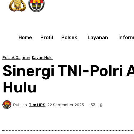
Home
Profil
Polsek
Layanan
Inform
Polsek Jajaran
Kayan Hulu
Sinergi TNI-Polri
Hulu
Publish
Tim HPS
153
22 September 2025
0