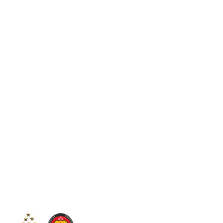
C
36.5
Sintang
Kamis, 6 Agustus 2026
Tim
Infor