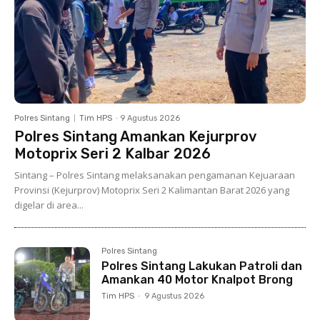
Polres Sintang
Tim HPS
-
9 Agustus 2026
Polres Sintang Amankan Kejurprov
Motoprix Seri 2 Kalbar 2026
Sintang – Polres Sintang melaksanakan pengamanan Kejuaraan
Provinsi (Kejurprov) Motoprix Seri 2 Kalimantan Barat 2026 yang
digelar di area...
Polres Sintang
Polres Sintang Lakukan Patroli dan
Amankan 40 Motor Knalpot Brong
Tim HPS
-
9 Agustus 2026