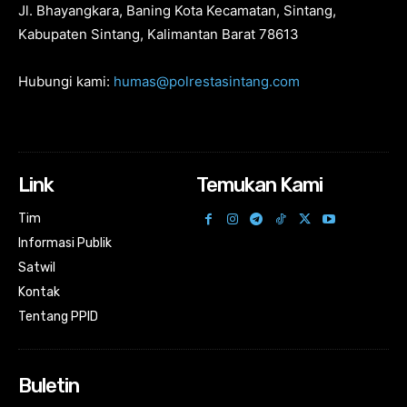
Jl. Bhayangkara, Baning Kota Kecamatan, Sintang,
Kabupaten Sintang, Kalimantan Barat 78613
Hubungi kami:
humas@polrestasintang.com
Link
Temukan Kami
Tim
Informasi Publik
Satwil
Kontak
Tentang PPID
Buletin