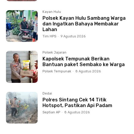
Kayan Hulu
Polsek Kayan Hulu Sambang Warga
dan Ingatkan Bahaya Membakar
Lahan
Tim HPS
-
9 Agustus 2026
Polsek Jajaran
Kapolsek Tempunak Berikan
Bantuan paket Sembako ke Warga
Polsek Tempunak
-
8 Agustus 2026
Dedai
Polres Sintang Cek 14 Titik
Hotspot, Pastikan Api Padam
Septian AP
-
8 Agustus 2026