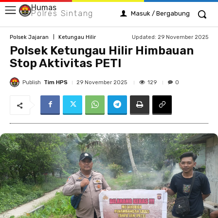
Humas
Polres Sintang
Masuk / Bergabung
Updated:
29 November 2025
Polsek Jajaran
Ketungau Hilir
Polsek Ketungau Hilir Himbauan
Stop Aktivitas PETI
Publish
Tim HPS
129
29 November 2025
0