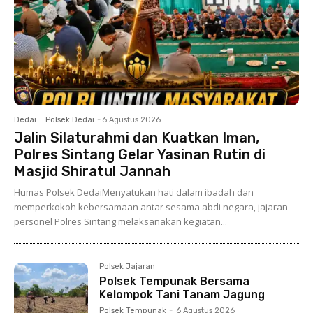
Dedai
Polsek Dedai
-
6 Agustus 2026
Jalin Silaturahmi dan Kuatkan Iman,
Polres Sintang Gelar Yasinan Rutin di
Masjid Shiratul Jannah
Humas Polsek DedaiMenyatukan hati dalam ibadah dan
memperkokoh kebersamaan antar sesama abdi negara, jajaran
personel Polres Sintang melaksanakan kegiatan...
Polsek Jajaran
Polsek Tempunak Bersama
Kelompok Tani Tanam Jagung
Polsek Tempunak
-
6 Agustus 2026