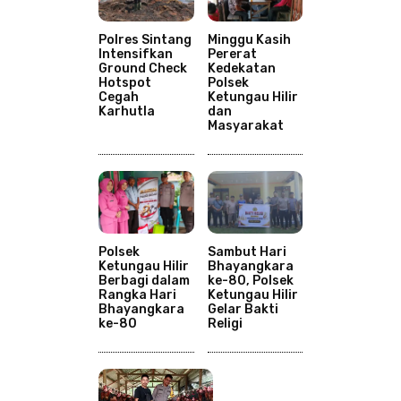
Polres Sintang
Minggu Kasih
Intensifkan
Pererat
Ground Check
Kedekatan
Hotspot
Polsek
Cegah
Ketungau Hilir
Karhutla
dan
Masyarakat
Polsek
Sambut Hari
Ketungau Hilir
Bhayangkara
Berbagi dalam
ke-80, Polsek
Rangka Hari
Ketungau Hilir
Bhayangkara
Gelar Bakti
ke-80
Religi