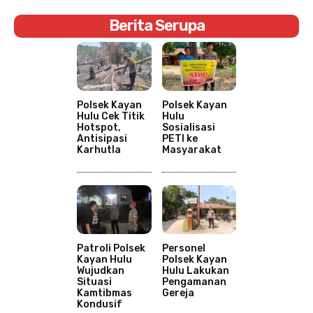
Berita Serupa
Polsek Kayan
Polsek Kayan
Hulu Cek Titik
Hulu
Hotspot,
Sosialisasi
Antisipasi
PETI ke
Karhutla
Masyarakat
Patroli Polsek
Personel
Kayan Hulu
Polsek Kayan
Wujudkan
Hulu Lakukan
Situasi
Pengamanan
Kamtibmas
Gereja
Kondusif