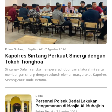
Polres Sintang
Septian AP
-
7 Agustus 2026
Kapolres Sintang Perkuat Sinergi dengan
Tokoh Tionghoa
Sintang – Dalam rangka mempererat hubungan silaturahmi serta
membangun sinergi dengan seluruh elemen masyarakat, Kapolres
Sintang AKBP Budi Hartono...
Dedai
Personel Polsek Dedai Lakukan
Pengamanan di Masjid Al-Muhajirin
Polsek Dedai
-
7 Agustus 2026