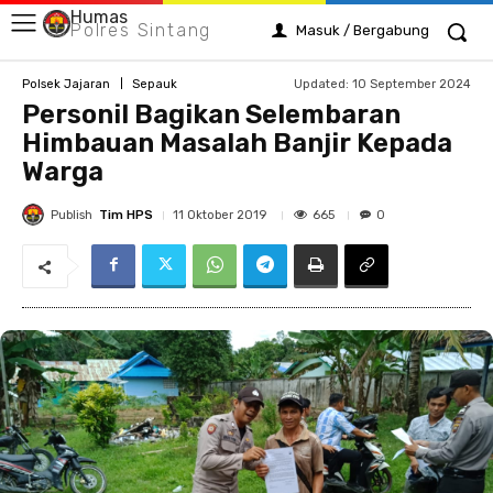
Humas
Polres Sintang
Masuk / Bergabung
Updated:
10 September 2024
Polsek Jajaran
Sepauk
Personil Bagikan Selembaran
Himbauan Masalah Banjir Kepada
Warga
Publish
Tim HPS
665
11 Oktober 2019
0