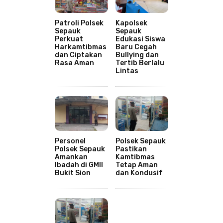
Patroli Polsek
Kapolsek
Sepauk
Sepauk
Perkuat
Edukasi Siswa
Harkamtibmas
Baru Cegah
dan Ciptakan
Bullying dan
Rasa Aman
Tertib Berlalu
Lintas
Personel
Polsek Sepauk
Polsek Sepauk
Pastikan
Amankan
Kamtibmas
Ibadah di GMII
Tetap Aman
Bukit Sion
dan Kondusif