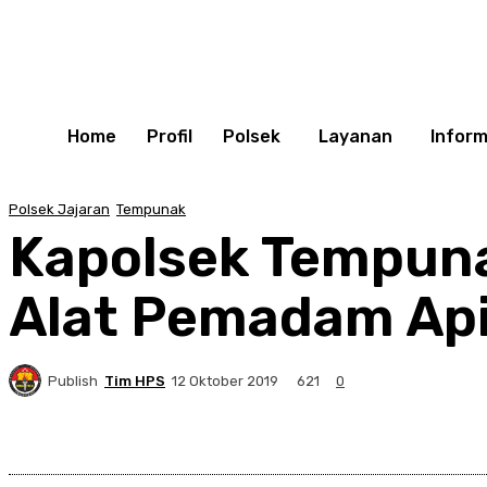
Home
Profil
Polsek
Layanan
Inform
Polsek Jajaran
Tempunak
Kapolsek Tempuna
Alat Pemadam Api,
Publish
Tim HPS
621
12 Oktober 2019
0