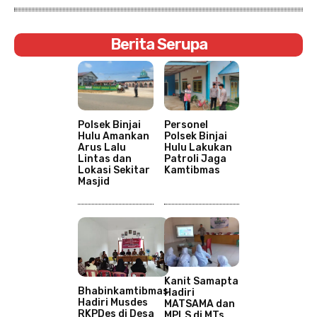
Berita Serupa
Polsek Binjai
Personel
Hulu Amankan
Polsek Binjai
Arus Lalu
Hulu Lakukan
Lintas dan
Patroli Jaga
Lokasi Sekitar
Kamtibmas
Masjid
Kanit Samapta
Bhabinkamtibmas
Hadiri
Hadiri Musdes
MATSAMA dan
RKPDes di Desa
MPLS di MTs