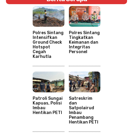
Polres Sintang
Polres Sintang
Intensifkan
Tingkatkan
Ground Check
Keimanan dan
Hotspot
Integritas
Cegah
Personel
Karhutla
Patroli Sungai
Satreskrim
Kapuas, Polisi
dan
Imbau
Satpolairud
Hentikan PETI
Imbau
Penambang
Hentikan PETI