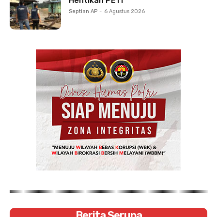
Hentikan PETI
Septian AP
-
6 Agustus 2026
Berita Serupa