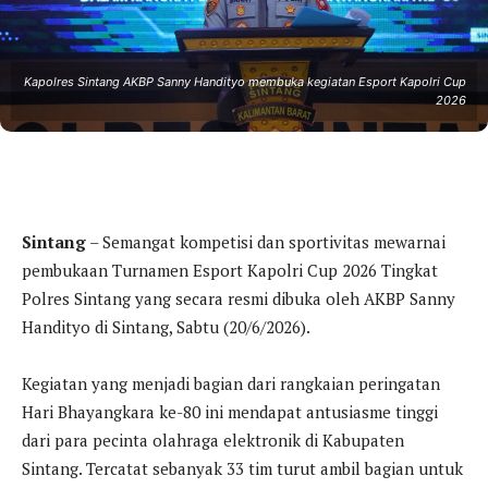
Kapolres Sintang AKBP Sanny Handityo membuka kegiatan Esport Kapolri Cup
2026
Sintang
– Semangat kompetisi dan sportivitas mewarnai
pembukaan Turnamen Esport Kapolri Cup 2026 Tingkat
Polres Sintang yang secara resmi dibuka oleh AKBP Sanny
Handityo di Sintang, Sabtu (20/6/2026).
Kegiatan yang menjadi bagian dari rangkaian peringatan
Hari Bhayangkara ke-80 ini mendapat antusiasme tinggi
dari para pecinta olahraga elektronik di Kabupaten
Sintang. Tercatat sebanyak 33 tim turut ambil bagian untuk