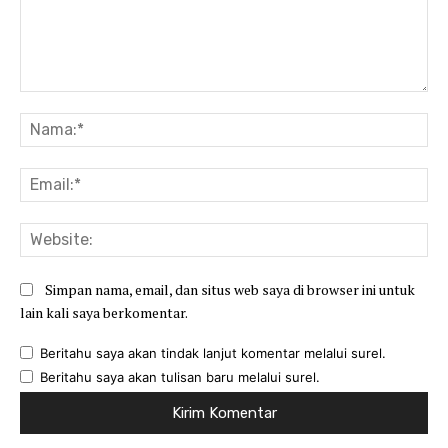
Komentar:
Na
Ema
Web
Simpan nama, email, dan situs web saya di browser ini untuk
lain kali saya berkomentar.
Beritahu saya akan tindak lanjut komentar melalui surel.
Beritahu saya akan tulisan baru melalui surel.