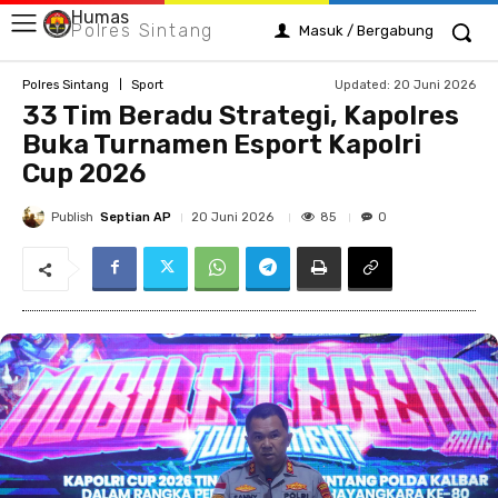
Humas
Polres Sintang
Masuk / Bergabung
Updated:
20 Juni 2026
Polres Sintang
Sport
33 Tim Beradu Strategi, Kapolres
Buka Turnamen Esport Kapolri
Cup 2026
Publish
Septian AP
85
20 Juni 2026
0