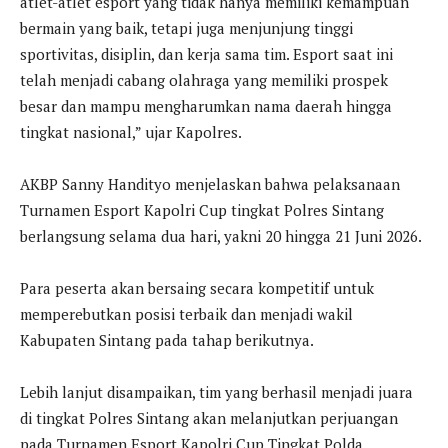
atlet-atlet esport yang tidak hanya memiliki kemampuan
bermain yang baik, tetapi juga menjunjung tinggi
sportivitas, disiplin, dan kerja sama tim. Esport saat ini
telah menjadi cabang olahraga yang memiliki prospek
besar dan mampu mengharumkan nama daerah hingga
tingkat nasional,” ujar Kapolres.
AKBP Sanny Handityo menjelaskan bahwa pelaksanaan
Turnamen Esport Kapolri Cup tingkat Polres Sintang
berlangsung selama dua hari, yakni 20 hingga 21 Juni 2026.
Para peserta akan bersaing secara kompetitif untuk
memperebutkan posisi terbaik dan menjadi wakil
Kabupaten Sintang pada tahap berikutnya.
Lebih lanjut disampaikan, tim yang berhasil menjadi juara
di tingkat Polres Sintang akan melanjutkan perjuangan
pada Turnamen Esport Kapolri Cup Tingkat Polda