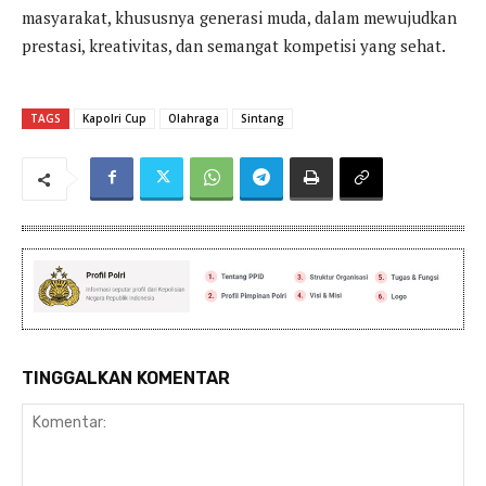
masyarakat, khususnya generasi muda, dalam mewujudkan
prestasi, kreativitas, dan semangat kompetisi yang sehat.
TAGS
Kapolri Cup
Olahraga
Sintang
TINGGALKAN KOMENTAR