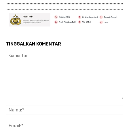
TINGGALKAN KOMENTAR
Komentar:
Na
Ema