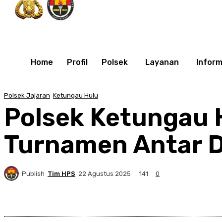
Home
Profil
Polsek
Layanan
Inform
Polsek Jajaran
Ketungau Hulu
Polsek Ketungau
Turnamen Antar 
Publish
Tim HPS
141
22 Agustus 2025
0