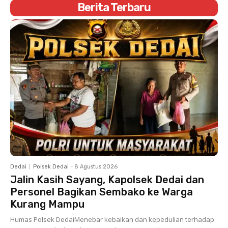
Berita Terbaru
Dedai
Polsek Dedai
-
8 Agustus 2026
Jalin Kasih Sayang, Kapolsek Dedai dan
Personel Bagikan Sembako ke Warga
Kurang Mampu
Humas Polsek DedaiMenebar kebaikan dan kepedulian terhadap