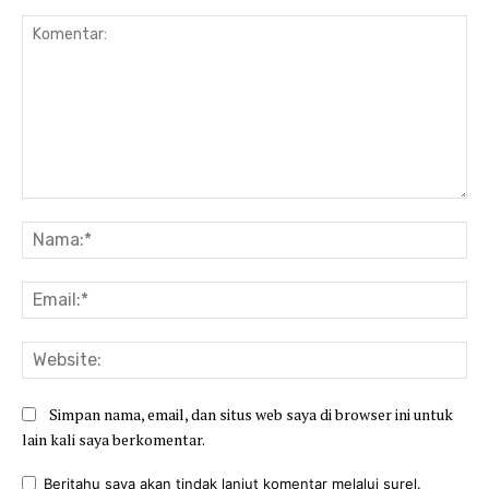
Komentar:
Na
Ema
Web
Simpan nama, email, dan situs web saya di browser ini untuk
lain kali saya berkomentar.
Beritahu saya akan tindak lanjut komentar melalui surel.