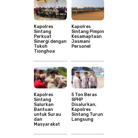
Kapolres
Kapolres
Sintang
Sintang Pimpin
Perkuat
Kesamaptaan
Sinergi dengan
Jasmani
Tokoh
Personel
Tionghoa
Kapolres
5 Ton Beras
Sintang
SPHP
Salurkan
Disalurkan,
Bantuan
Kapolres
untuk Surau
Sintang Turun
dan
Langsung
Masyarakat