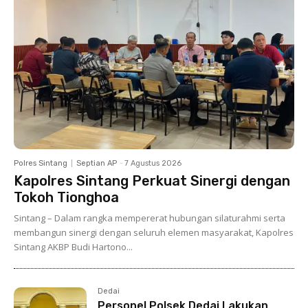
Polres Sintang
Septian AP
-
7 Agustus 2026
Kapolres Sintang Perkuat Sinergi dengan
Tokoh Tionghoa
Sintang – Dalam rangka mempererat hubungan silaturahmi serta
membangun sinergi dengan seluruh elemen masyarakat, Kapolres
Sintang AKBP Budi Hartono...
Dedai
Personel Polsek Dedai Lakukan