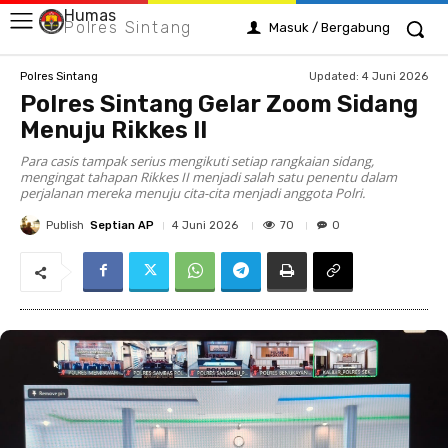
Humas
Polres Sintang
Masuk / Bergabung
Updated:
4 Juni 2026
Polres Sintang
Polres Sintang Gelar Zoom Sidang
Menuju Rikkes II
Para casis tampak serius mengikuti setiap rangkaian sidang,
mengingat tahapan Rikkes II menjadi salah satu penentu dalam
perjalanan mereka menuju cita-cita menjadi anggota Polri.
Publish
Septian AP
70
4 Juni 2026
0