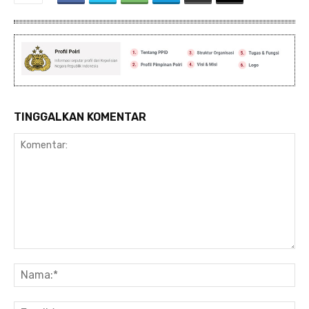
TINGGALKAN KOMENTAR
Komentar:
Na
Ema