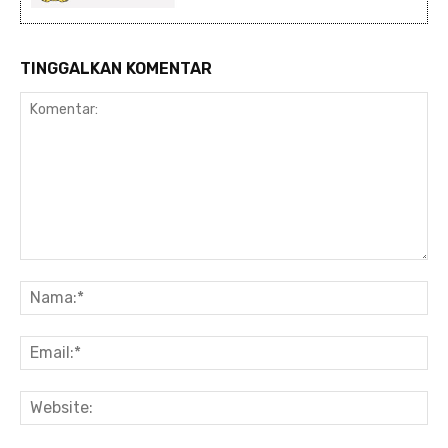
TINGGALKAN KOMENTAR
Komentar:
Na
Ema
Web