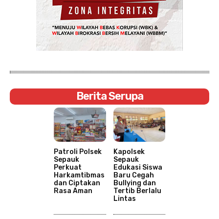
Berita Serupa
Patroli Polsek
Kapolsek
Sepauk
Sepauk
Perkuat
Edukasi Siswa
Harkamtibmas
Baru Cegah
dan Ciptakan
Bullying dan
Rasa Aman
Tertib Berlalu
Lintas