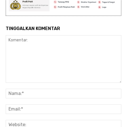
TINGGALKAN KOMENTAR
Komentar:
Na
Ema
Web