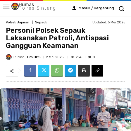
Humas
Polres Sintang
Masuk / Bergabung
Updated:
5 Mei 2025
Polsek Jajaran
Sepauk
Personil Polsek Sepauk
Laksanakan Patroli, Antispasi
Gangguan Keamanan
Publish
Tim HPS
254
2 Mei 2025
0