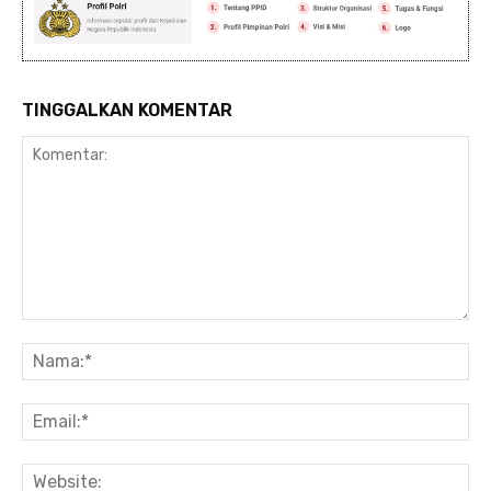
TINGGALKAN KOMENTAR
Komentar:
Na
Ema
Web