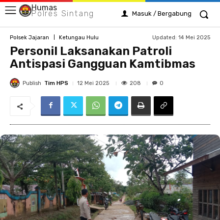
Humas
Polres Sintang
Masuk / Bergabung
Updated:
14 Mei 2025
Polsek Jajaran
Ketungau Hulu
Personil Laksanakan Patroli
Antispasi Gangguan Kamtibmas
Publish
Tim HPS
208
12 Mei 2025
0