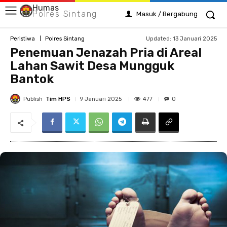
Humas
Polres Sintang
Masuk / Bergabung
Updated:
13 Januari 2025
Peristiwa
Polres Sintang
Penemuan Jenazah Pria di Areal
Lahan Sawit Desa Mungguk
Bantok
Publish
Tim HPS
477
9 Januari 2025
0