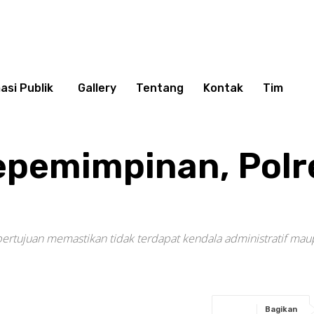
asi Publik
Gallery
Tentang
Kontak
Tim
epemimpinan, Polr
 bertujuan memastikan tidak terdapat kendala administratif ma
Bagikan