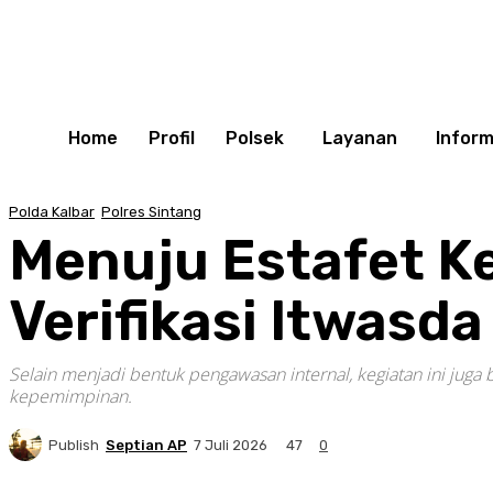
Home
Profil
Polsek
Layanan
Inform
Polda Kalbar
Polres Sintang
Menuju Estafet K
Verifikasi Itwasda
Selain menjadi bentuk pengawasan internal, kegiatan ini juga
kepemimpinan.
Publish
Septian AP
47
7 Juli 2026
0