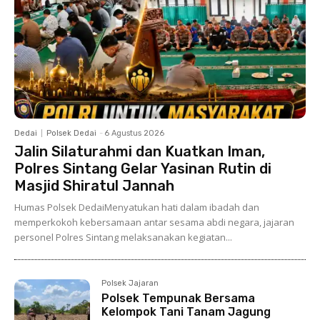
Dedai
Polsek Dedai
-
6 Agustus 2026
Jalin Silaturahmi dan Kuatkan Iman,
Polres Sintang Gelar Yasinan Rutin di
Masjid Shiratul Jannah
Humas Polsek DedaiMenyatukan hati dalam ibadah dan
memperkokoh kebersamaan antar sesama abdi negara, jajaran
personel Polres Sintang melaksanakan kegiatan...
Polsek Jajaran
Polsek Tempunak Bersama
Kelompok Tani Tanam Jagung