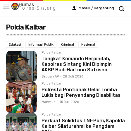
Humas
Polres Sintang
Masuk / Bergabung
Polda Kalbar
Edukasi
Informasi Publik
Kriminal
Nasional
Polda Kalbar
Tongkat Komando Berpindah,
Kapolres Sintang Kini Dipimpin
AKBP Budi Hartono Sutrisno
Septian AP
-
28 Juli 2026
Polda Kalbar
Polresta Pontianak Gelar Lomba
Lukis bagi Penyandang Disabilitas
Mahmud
-
15 Juli 2026
Polda Kalbar
Perkuat Soliditas TNI-Polri, Kapolda
Kalbar Silaturahmi ke Pangdam