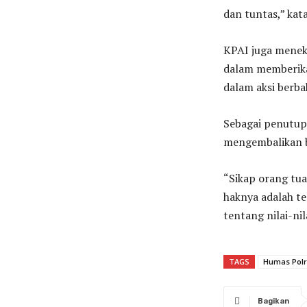
dan tuntas,” kat
KPAI juga menek
dalam memberika
dalam aksi berba
Sebagai penutup,
mengembalikan b
“Sikap orang tu
haknya adalah te
tentang nilai-ni
TAGS
Humas Polr
Bagikan