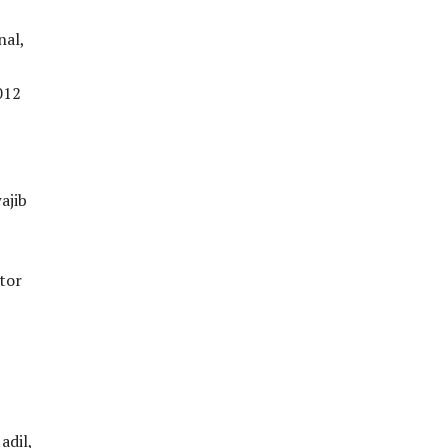
nal,
012
ajib
tor
adil,