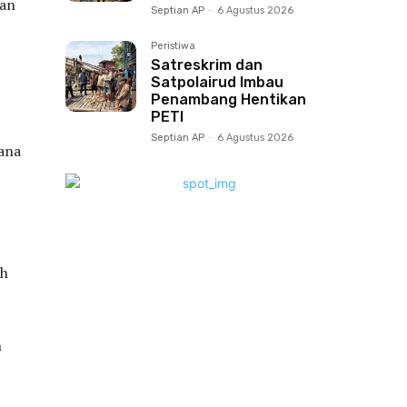
tan
Septian AP
-
6 Agustus 2026
Peristiwa
Satreskrim dan
Satpolairud Imbau
Penambang Hentikan
PETI
Septian AP
-
6 Agustus 2026
vana
ah
n