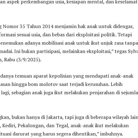
gan aspek perkembangan usia, kesiapan mental, dan keselama
 Nomor 35 Tahun 2014 menjamin hak anak untuk didengar,
masi sesuai usia, dan bebas dari eksploitasi politik. Tetapi
enemukan adanya mobilisasi anak untuk ikut unjuk rasa tanpa
adai. Ini bukan partisipasi, melainkan eksploitasi,” tegas Syl
, Rabu (3/9/2025).
danya temuan aparat kepolisian yang mendapati anak-anak
tasan hingga bom molotov saat terjadi kerusuhan. Lebih
agi, sebagian anak juga ikut melakukan penjarahan di sejuml
kan, bukan hanya di Jakarta, tapi juga di beberapa wilayah lai
, Kediri, Pekalongan, dan Tegal, anak-anak ikut melakukan
situasi darurat yang harus segera dihentikan,” imbuhnya.