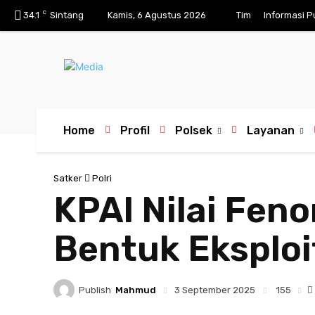
C
34.1
Sintang
Kamis, 6 Agustus 2026
Tim
Informasi P
Home
Profil
Polsek
Layanan
Satker
Polri
KPAI Nilai Fen
Bentuk Eksploi
Publish
Mahmud
155
3 September 2025