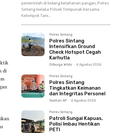
pemerintah di bidang ketahanan pangan, Polres
Sintang melalui Polsek Tempunak bersama
Kelompok Tani...
Polres Sintang
Polres Sintang
Intensifkan Ground
Check Hotspot Cegah
Karhutla
ktik
Dilburga Wildo
-
6 Agustus 2026
 di
Polres Sintang
am
Polres Sintang
ngan
Tingkatkan Keimanan
dan Integritas Personel
Septian AP
-
6 Agustus 2026
Polres Sintang
ikan
Patroli Sungai Kapuas,
Polisi Imbau Hentikan
us
PETI