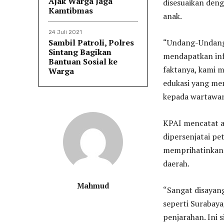
Ajak Warga Jaga
disesuaikan den
Kamtibmas
anak.
24 Juli 2021
Sambil Patroli, Polres
“Undang-Undang
Sintang Bagikan
mendapatkan infor
Bantuan Sosial ke
faktanya, kami m
Warga
edukasi yang mem
kepada wartawan
KPAI mencatat a
dipersenjatai pe
memprihatinkan l
daerah.
Mahmud
“Sangat disayang
seperti Surabaya
penjarahan. Ini 