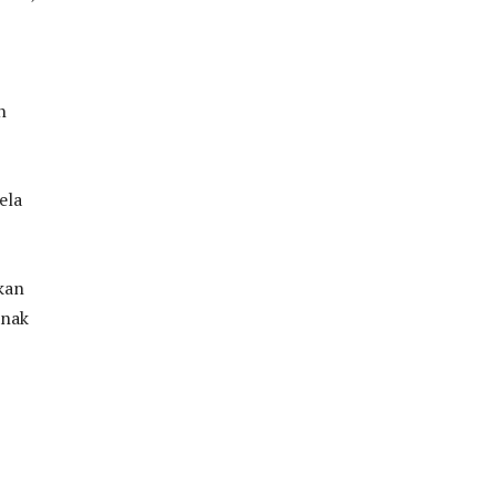
n
ela
kan
anak