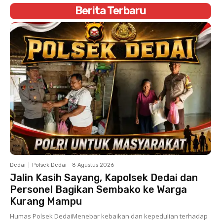
Berita Terbaru
Dedai
Polsek Dedai
-
8 Agustus 2026
Jalin Kasih Sayang, Kapolsek Dedai dan
Personel Bagikan Sembako ke Warga
Kurang Mampu
Humas Polsek DedaiMenebar kebaikan dan kepedulian terhadap