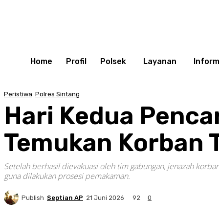
Home
Profil
Polsek
Layanan
Inform
Peristiwa
Polres Sintang
Hari Kedua Penca
Temukan Korban T
Setelah berhasil dievakuasi oleh tim gabungan, jenazah korb
guna dilakukan prosesi pemakaman.
Publish
Septian AP
92
21 Juni 2026
0