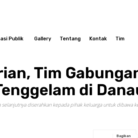
asi Publik
Gallery
Tentang
Kontak
Tim
rian, Tim Gabungan
enggelam di Dana
an selanjutnya diserahkan kepada pihak keluarga untuk dibawa 
Bagikan