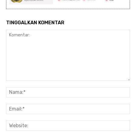
TINGGALKAN KOMENTAR
Komentar:
Na
Ema
Web