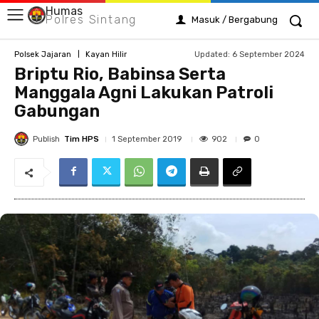
Humas
Polres Sintang
Masuk / Bergabung
Updated:
6 September 2024
Polsek Jajaran
Kayan Hilir
Briptu Rio, Babinsa Serta
Manggala Agni Lakukan Patroli
Gabungan
Publish
Tim HPS
902
1 September 2019
0