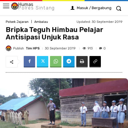
Humas
Polres Sintang
Masuk / Bergabung
Updated:
30 September 2019
Polsek Jajaran
Ambalau
Bripka Teguh Himbau Pelajar
Antisipasi Unjuk Rasa
Publish
Tim HPS
913
30 September 2019
0