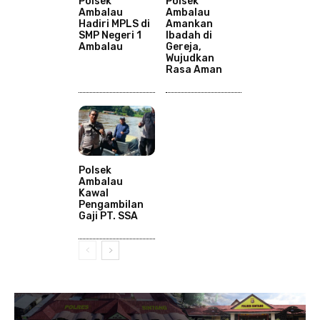
Polsek
Polsek
Ambalau
Ambalau
Hadiri MPLS di
Amankan
SMP Negeri 1
Ibadah di
Ambalau
Gereja,
Wujudkan
Rasa Aman
Polsek
Ambalau
Kawal
Pengambilan
Gaji PT. SSA