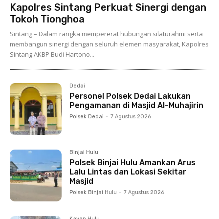
Kapolres Sintang Perkuat Sinergi dengan
Tokoh Tionghoa
Sintang – Dalam rangka mempererat hubungan silaturahmi serta
membangun sinergi dengan seluruh elemen masyarakat, Kapolres
Sintang AKBP Budi Hartono...
Dedai
Personel Polsek Dedai Lakukan
Pengamanan di Masjid Al-Muhajirin
Polsek Dedai
-
7 Agustus 2026
Binjai Hulu
Polsek Binjai Hulu Amankan Arus
Lalu Lintas dan Lokasi Sekitar
Masjid
Polsek Binjai Hulu
-
7 Agustus 2026
Kayan Hulu