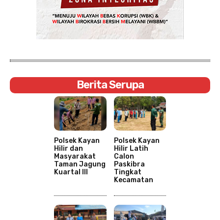
Berita Serupa
Polsek Kayan
Polsek Kayan
Hilir dan
Hilir Latih
Masyarakat
Calon
Taman Jagung
Paskibra
Kuartal III
Tingkat
Kecamatan