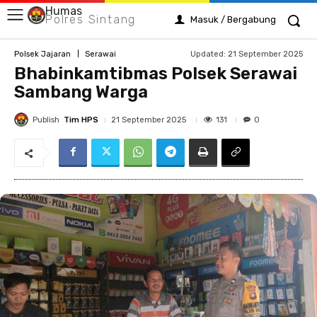
Humas
Polres Sintang
Masuk / Bergabung
Updated:
21 September 2025
Polsek Jajaran
Serawai
Bhabinkamtibmas Polsek Serawai
Sambang Warga
Publish
Tim HPS
131
21 September 2025
0