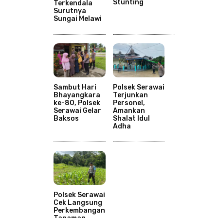
Stunting
Terkendala
Surutnya
Sungai Melawi
Sambut Hari
Polsek Serawai
Bhayangkara
Terjunkan
ke-80, Polsek
Personel,
Serawai Gelar
Amankan
Baksos
Shalat Idul
Adha
Polsek Serawai
Cek Langsung
Perkembangan