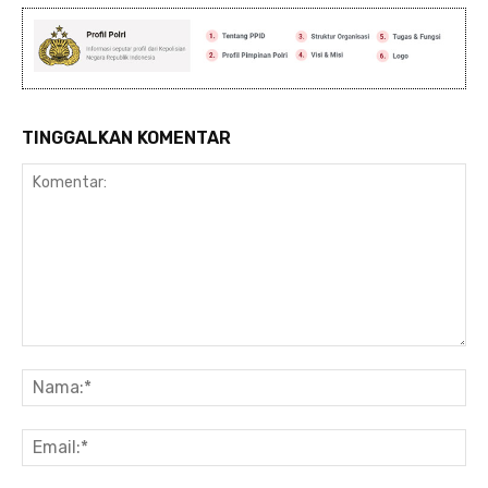
TINGGALKAN KOMENTAR
Komentar:
Na
Ema