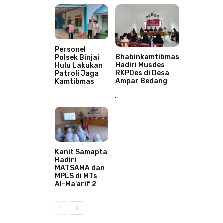
Personel
Bhabinkamtibmas
Polsek Binjai
Hadiri Musdes
Hulu Lakukan
RKPDes di Desa
Patroli Jaga
Ampar Bedang
Kamtibmas
Kanit Samapta
Hadiri
MATSAMA dan
MPLS di MTs
Al-Ma’arif 2