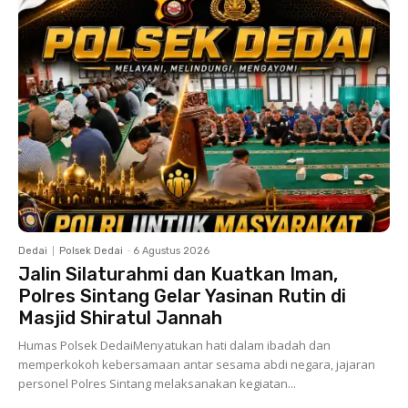
Dedai
Polsek Dedai
-
6 Agustus 2026
Jalin Silaturahmi dan Kuatkan Iman,
Polres Sintang Gelar Yasinan Rutin di
Masjid Shiratul Jannah
Humas Polsek DedaiMenyatukan hati dalam ibadah dan
memperkokoh kebersamaan antar sesama abdi negara, jajaran
personel Polres Sintang melaksanakan kegiatan...