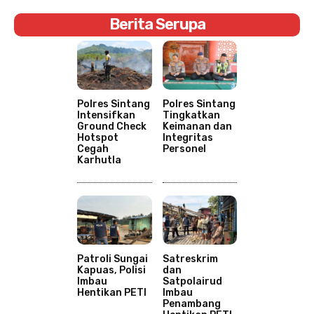
Berita Serupa
Polres Sintang
Polres Sintang
Intensifkan
Tingkatkan
Ground Check
Keimanan dan
Hotspot
Integritas
Cegah
Personel
Karhutla
Patroli Sungai
Satreskrim
Kapuas, Polisi
dan
Imbau
Satpolairud
Hentikan PETI
Imbau
Penambang