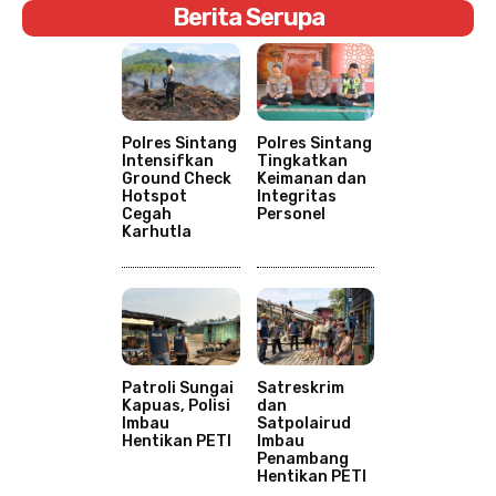
Berita Serupa
Polres Sintang
Polres Sintang
Intensifkan
Tingkatkan
Ground Check
Keimanan dan
Hotspot
Integritas
Cegah
Personel
Karhutla
Patroli Sungai
Satreskrim
Kapuas, Polisi
dan
Imbau
Satpolairud
Hentikan PETI
Imbau
Penambang
Hentikan PETI