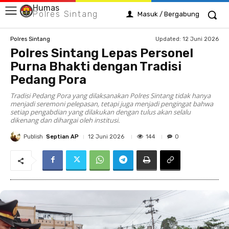
Humas
Polres Sintang
Masuk / Bergabung
Updated:
12 Juni 2026
Polres Sintang
Polres Sintang Lepas Personel
Purna Bhakti dengan Tradisi
Pedang Pora
Tradisi Pedang Pora yang dilaksanakan Polres Sintang tidak hanya
menjadi seremoni pelepasan, tetapi juga menjadi pengingat bahwa
setiap pengabdian yang dilakukan dengan tulus akan selalu
dikenang dan dihargai oleh institusi.
Publish
Septian AP
144
12 Juni 2026
0