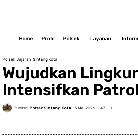
Home
Profil
Polsek
Layanan
Inform
Polsek Jajaran
Sintang Kota
Wujudkan Lingkun
Intensifkan Patrol
Publish
Polsek Sintang Kota
47
13 Mei 2026
0