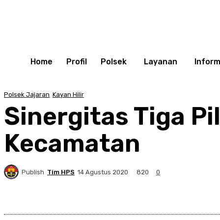
Home
Profil
Polsek
Layanan
Inform
Polsek Jajaran
Kayan Hilir
Sinergitas Tiga Pi
Kecamatan
Publish
Tim HPS
820
14 Agustus 2020
0