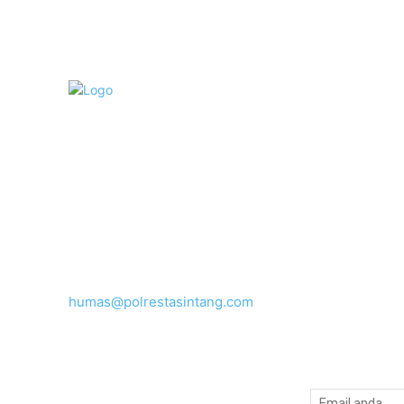
Link
Media informasi dan dokumentasi
Polres Sintang. Alamat: Jl.
Tim
Bhayangkara, Baning Kota
Informasi Publ
Kecamatan, Sintang, Kabupaten
Satwil
Sintang, Kalimantan Barat 78613
Kontak
Tentang PPID
Hubungi kami:
humas@polrestasintang.com