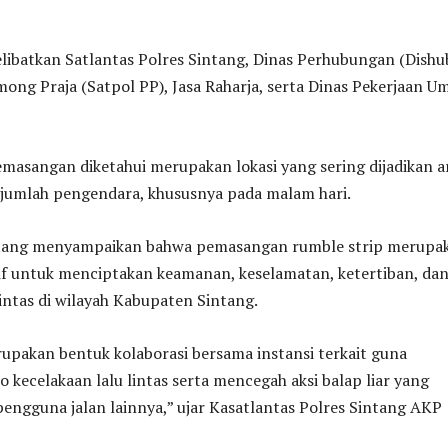
elibatkan Satlantas Polres Sintang, Dinas Perhubungan (Dishu
mong Praja (Satpol PP), Jasa Raharja, serta Dinas Pekerjaan 
emasangan diketahui merupakan lokasi yang sering dijadikan a
sejumlah pengendara, khususnya pada malam hari.
ntang menyampaikan bahwa pemasangan rumble strip merupa
if untuk menciptakan keamanan, keselamatan, ketertiban, da
lintas di wilayah Kabupaten Sintang.
upakan bentuk kolaborasi bersama instansi terkait guna
o kecelakaan lalu lintas serta mencegah aksi balap liar yang
ngguna jalan lainnya,” ujar Kasatlantas Polres Sintang AKP