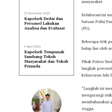
masyarakat.
27 November 2025
Kolaborasi ini m
Kapolsek Dedai dan
Satuan Polisi Pa
Personel Lakukan
Analisa dan Evaluasi
(PU).
Beberapa titik p
4 April 2026
balap liar oleh 
Kapolsek Tempunak
Sambang Tokoh
Masyarakat dan Tokoh
Pihak Polres Si
Pemuda
langkah prevent
kelancaran lalu 
“Langkah ini mer
mengurangi risik
membahayakan pe
Angga.