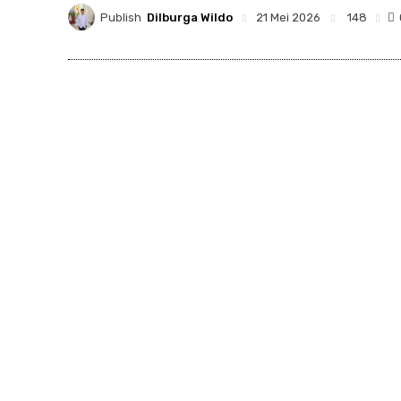
Publish
Dilburga Wildo
148
21 Mei 2026