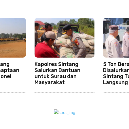
Berita Serupa
tang
Kapolres Sintang
5 Ton Ber
maptaan
Salurkan Bantuan
Disalurka
sonel
untuk Surau dan
Sintang T
Masyarakat
Langsung