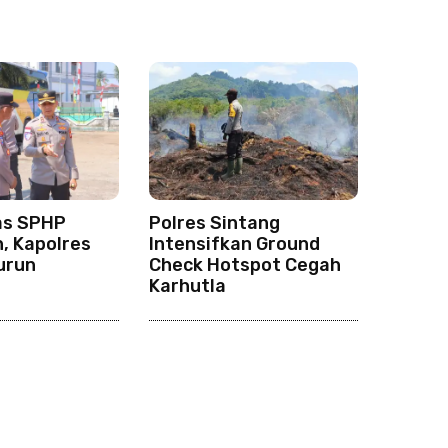
as SPHP
Polres Sintang
n, Kapolres
Intensifkan Ground
urun
Check Hotspot Cegah
Karhutla