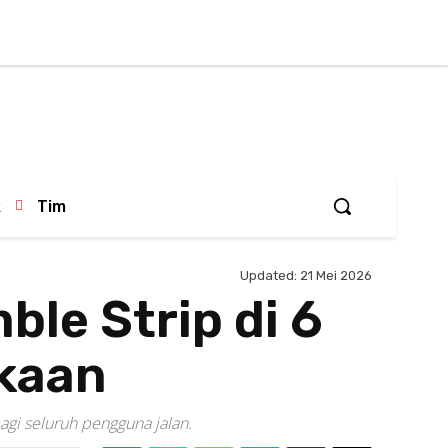
Masuk / Bergabun
k
Tim
Updated:
21 Mei 2026
le Strip di 6
akaan
bagi seluruh pengguna jalan.