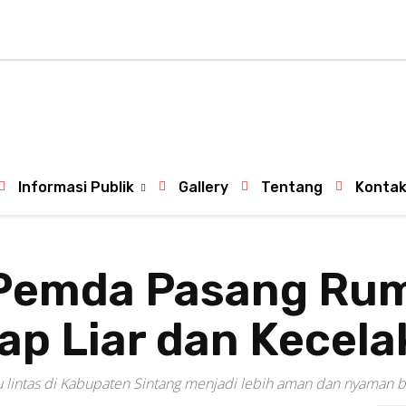
Satwil
Kontak
Tentang PPID
Informasi Publik
Gallery
Tentang
Konta
Pemda Pasang Rumb
lap Liar dan Kecel
lalu lintas di Kabupaten Sintang menjadi lebih aman dan nyaman 