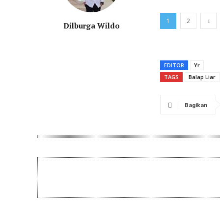
1
2
Dilburga Wildo
EDITOR
Yr
TAGS
Balap Liar
Bagikan