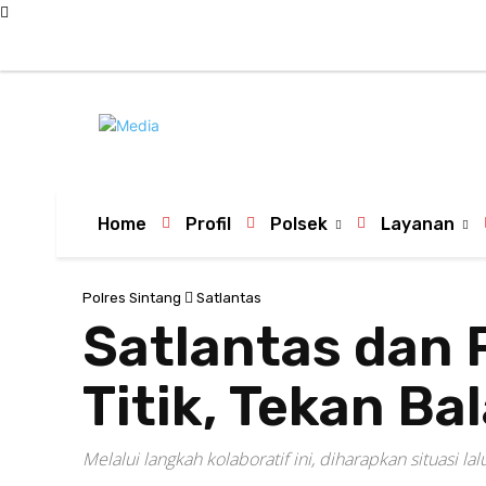
C
26
Sintang
Jumat, 7 Agustus 2026
Tim
Informasi Publik
Home
Profil
Polsek
Layanan
Polres Sintang
Satlantas
Satlantas dan 
Titik, Tekan Ba
Melalui langkah kolaboratif ini, diharapkan situasi 