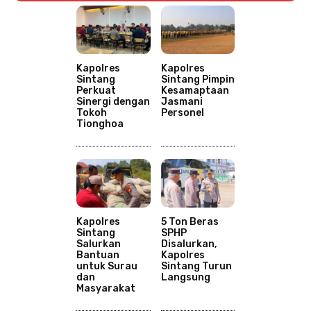
Kapolres
Kapolres
Sintang
Sintang Pimpin
Perkuat
Kesamaptaan
Sinergi dengan
Jasmani
Tokoh
Personel
Tionghoa
Kapolres
5 Ton Beras
Sintang
SPHP
Salurkan
Disalurkan,
Bantuan
Kapolres
untuk Surau
Sintang Turun
dan
Langsung
Masyarakat