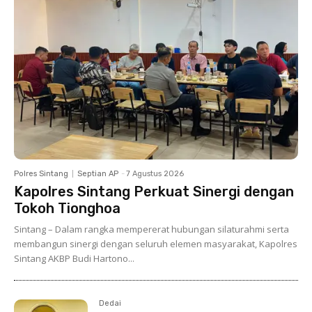
Polres Sintang
Septian AP
-
7 Agustus 2026
Kapolres Sintang Perkuat Sinergi dengan
Tokoh Tionghoa
Sintang – Dalam rangka mempererat hubungan silaturahmi serta
membangun sinergi dengan seluruh elemen masyarakat, Kapolres
Sintang AKBP Budi Hartono...
Dedai