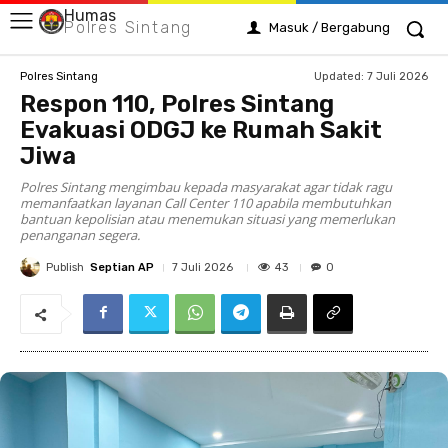
Humas
Polres Sintang
Masuk / Bergabung
Updated:
7 Juli 2026
Polres Sintang
Respon 110, Polres Sintang
Evakuasi ODGJ ke Rumah Sakit
Jiwa
Polres Sintang mengimbau kepada masyarakat agar tidak ragu
memanfaatkan layanan Call Center 110 apabila membutuhkan
bantuan kepolisian atau menemukan situasi yang memerlukan
penanganan segera.
Publish
Septian AP
43
7 Juli 2026
0