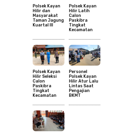
Polsek Kayan
Polsek Kayan
Hilir dan
Hilir Latih
Masyarakat
Calon
Taman Jagung
Paskibra
Kuartal III
Tingkat
Kecamatan
Polsek Kayan
Personel
Hilir Seleksi
Polsek Kayan
Calon
Hilir Atur Lalu
Paskibra
Lintas Saat
Tingkat
Pengajian
Kecamatan
BKMT